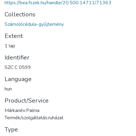
https://bea.fszek.hu/handle/20.500.14711/71363
Collections
Számolócédula-gyűjtemény
Extent
1 lap
Identifier
SZC C 0599
Language
hun
Product/Service
Márkanév:Palma
Termék/szolgáltatás:ruházat
Type