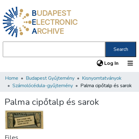
B
UDAPEST
E
LECTRONIC
A
RCHIVE
Search
(current
Log In
Home
Budapest Gyűjtemény
Kisnyomtatványok
Communities & Collections
Számolócédula-gyűjtemény
Palma cipőtalp és sarok
All of DSpace
Palma cipőtalp és sarok
Statistics
About us
Files