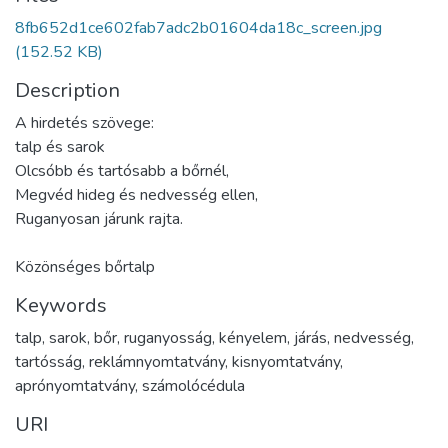
8fb652d1ce602fab7adc2b01604da18c_screen.jpg
(152.52 KB)
Description
A hirdetés szövege:
talp és sarok
Olcsóbb és tartósabb a bőrnél,
Megvéd hideg és nedvesség ellen,
Ruganyosan járunk rajta.
Közönséges bőrtalp
Keywords
talp
,
sarok
,
bőr
,
ruganyosság
,
kényelem
,
járás
,
nedvesség
,
tartósság
,
reklámnyomtatvány
,
kisnyomtatvány
,
aprónyomtatvány
,
számolócédula
URI