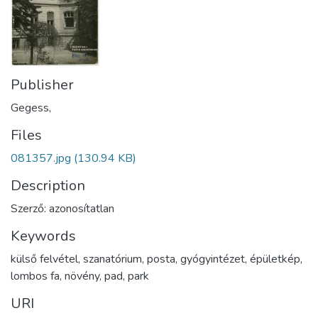
Publisher
Gegess,
Files
081357.jpg
(130.94 KB)
Description
Szerző: azonosítatlan
Keywords
külső felvétel
,
szanatórium
,
posta
,
gyógyintézet
,
épületkép
,
lombos fa
,
növény
,
pad
,
park
URI