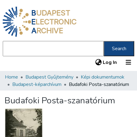
B
UDAPEST
E
LECTRONIC
A
RCHIVE
Search
(current
Log In
Home
Budapest Gyűjtemény
Képi dokumentumok
Communities & Collections
Budapest-képarchívum
Budafoki Posta-szanatórium
All of DSpace
Budafoki Posta-szanatórium
Statistics
About us