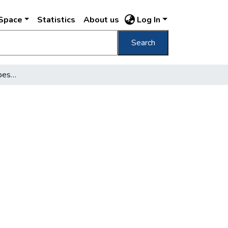
DSpace
Statistics
About us
Log In
Search
Zsolnay-díszkút - Budapestnek