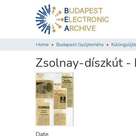
B
UDAPEST
E
LECTRONIC
A
RCHIVE
Home
Budapest Gyűjtemény
Különgyűjt
Zsolnay-díszkút -
Date