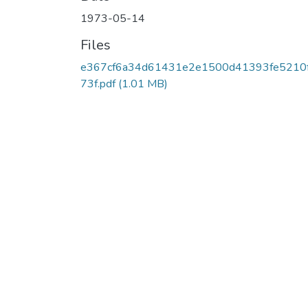
1973-05-14
Files
e367cf6a34d61431e2e1500d41393fe5210
73f.pdf
(1.01 MB)