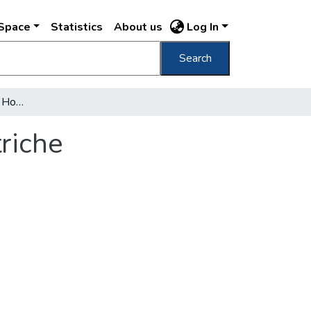
DSpace
Statistics
About us
Log In
Search
Les points de Vue de la Hongrie et de L'Autriche
triche