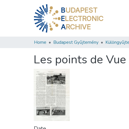
B
UDAPEST
E
LECTRONIC
A
RCHIVE
Home
Budapest Gyűjtemény
Különgyűjt
Les points de Vue 
Date