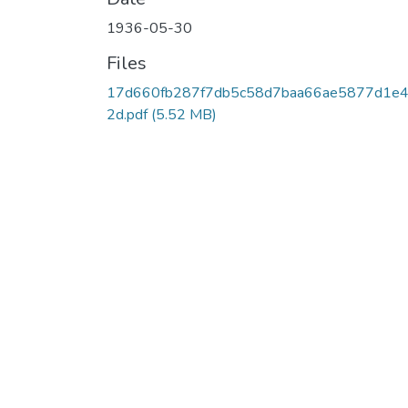
1936-05-30
Files
17d660fb287f7db5c58d7baa66ae5877d1e
2d.pdf
(5.52 MB)