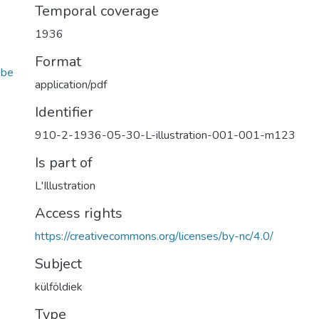
Temporal coverage
1936
Format
4be
application/pdf
Identifier
910-2-1936-05-30-L-illustration-001-001-m123
Is part of
L'Illustration
Access rights
https://creativecommons.org/licenses/by-nc/4.0/
Subject
külföldiek
Type