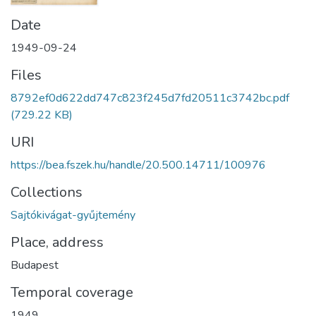
Date
1949-09-24
Files
8792ef0d622dd747c823f245d7fd20511c3742bc.pdf
(729.22 KB)
URI
https://bea.fszek.hu/handle/20.500.14711/100976
Collections
Sajtókivágat-gyűjtemény
Place, address
Budapest
Temporal coverage
1949