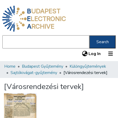
B
UDAPEST
E
LECTRONIC
A
RCHIVE
Search
(current
Log In
Home
Budapest Gyűjtemény
Különgyűjtemények
Communities & Collections
Sajtókivágat-gyűjtemény
[Városrendezési tervek]
All of DSpace
[Városrendezési tervek]
Statistics
About us