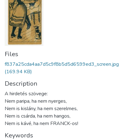
Files
f837a25cda4aa7d5c9f8b5d5d6599ed3_screen.jpg
(169.94 KB)
Description
A hirdetés szövege:
Nem paripa, ha nem nyerges,
Nem is kislány, ha nem szerelmes,
Nem is csárda, ha nem hangos,
Nem is kávé, ha nem FRANCK-os!
Keywords