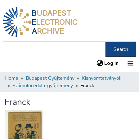
B
UDAPEST
E
LECTRONIC
A
RCHIVE
Search
(current
Log In
Home
Budapest Gyűjtemény
Kisnyomtatványok
Communities & Collections
Számolócédula-gyűjtemény
Franck
All of DSpace
Franck
Statistics
About us