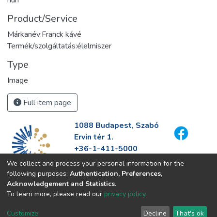
Product/Service
Márkanév:Franck kávé
Termék/szolgáltatás:élelmiszer
Type
Image
Full item page
1088 Budapest, Szabó
Ervin tér 1.
+36-1-411-5000
info@fszek.hu
We collect and process your personal information for the
https://fszek.hu
following purposes:
Authentication, Preferences,
Acknowledgement and Statistics
.
To learn more, please read our
privacy policy
.
Customize
Decline
That's ok