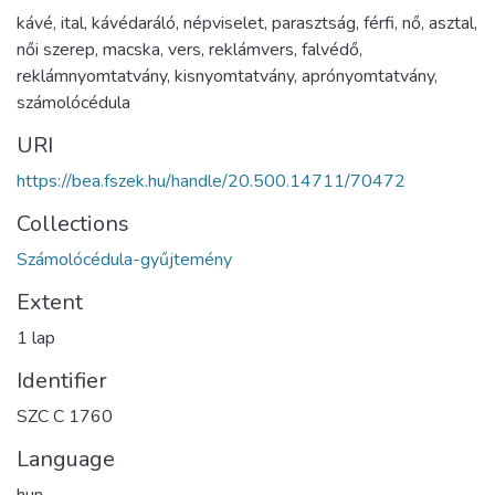
kávé
,
ital
,
kávédaráló
,
népviselet
,
parasztság
,
férfi
,
nő
,
asztal
,
női szerep
,
macska
,
vers
,
reklámvers
,
falvédő
,
reklámnyomtatvány
,
kisnyomtatvány
,
aprónyomtatvány
,
számolócédula
URI
https://bea.fszek.hu/handle/20.500.14711/70472
Collections
Számolócédula-gyűjtemény
Extent
1 lap
Identifier
SZC C 1760
Language
hun