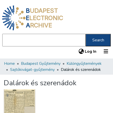
B
UDAPEST
E
LECTRONIC
A
RCHIVE
Search
(current
Log In
Home
Budapest Gyűjtemény
Különgyűjtemények
Communities & Collections
Sajtókivágat-gyűjtemény
Dalárok és szerenádok
All of DSpace
Dalárok és szerenádok
Statistics
About us