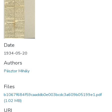
Date
1934-05-20
Authors
Pásztor Mihály
Files
b1067f684f59caaddb0e003bcdc3a609b05199e1.pdf
(1.02 MB)
URI