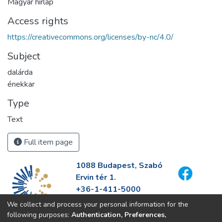
Magyar hírlap
Access rights
https://creativecommons.org/licenses/by-nc/4.0/
Subject
dalárda
énekkar
Type
Text
Full item page
1088 Budapest, Szabó
Ervin tér 1.
+36-1-411-5000
info@fszek.hu
We collect and process your personal information for the
https://fszek.hu
following purposes:
Authentication, Preferences,