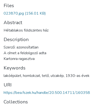
Files
023870.jpg
(156.01 KB)
Abstract
Hétablakos földszintes ház
Description
Szerző: azonosítatlan
A címet a feldolgozó adta
Kartonra ragasztva
Keywords
lakóépület
,
homlokzat
,
tető
,
utcakép
,
1930-as évek
URI
https://bea.fszek.hu/handle/20.500.14711/160358
Collections