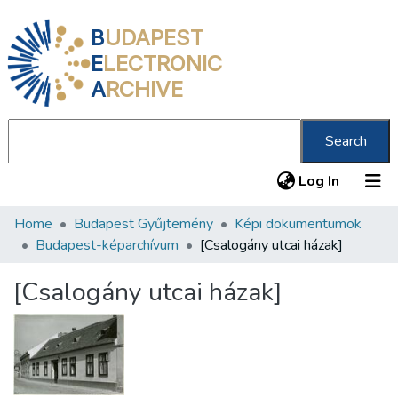
B
UDAPEST
E
LECTRONIC
A
RCHIVE
Search
(current
Log In
Home
Budapest Gyűjtemény
Képi dokumentumok
Communities & Collections
Budapest-képarchívum
[Csalogány utcai házak]
All of DSpace
[Csalogány utcai házak]
Statistics
About us