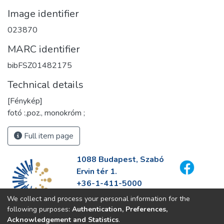
Image identifier
023870
MARC identifier
bibFSZ01482175
Technical details
[Fénykép]
fotó :,poz., monokróm ;
Full item page
1088 Budapest, Szabó
Ervin tér 1.
+36-1-411-5000
info@fszek.hu
We collect and process your personal information for the
https://fszek.hu
following purposes:
Authentication, Preferences,
Acknowledgement and Statistics
.