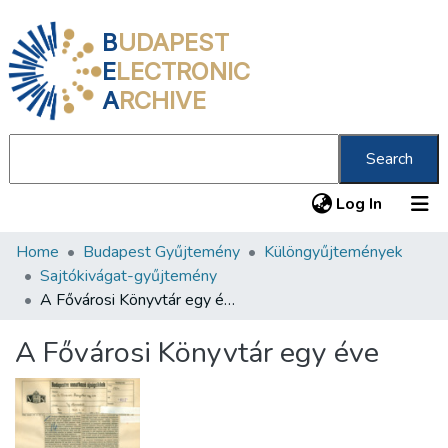
B
UDAPEST
E
LECTRONIC
A
RCHIVE
Search
(current
Log In
Home
Budapest Gyűjtemény
Különgyűjtemények
Communities & Collections
Sajtókivágat-gyűjtemény
All of DSpace
A Fővárosi Könyvtár egy éve
Statistics
A Fővárosi Könyvtár egy éve
About us