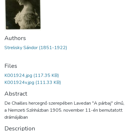
Authors
Strelisky Sándor (1851-1922)
Files
K001924.jpg
(117.35 KB)
K001924v.jpg
(111.33 KB)
Abstract
De Chailles hercegnő szerepében Lavedan "A párbaj" című,
a Nemzeti Színházban 1905. november 11-én bemutatott
drámájában
Description