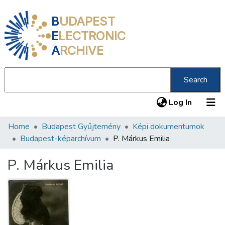
B
UDAPEST
E
LECTRONIC
A
RCHIVE
Search
(current
Log In
Home
Budapest Gyűjtemény
Képi dokumentumok
Communities & Collections
Budapest-képarchívum
P. Márkus Emilia
All of DSpace
P. Márkus Emilia
Statistics
About us