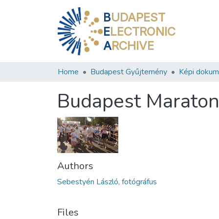
B
UDAPEST
E
LECTRONIC
A
RCHIVE
Home
Budapest Gyűjtemény
Képi doku
Budapest Marato
Authors
Sebestyén László, fotógráfus
Files