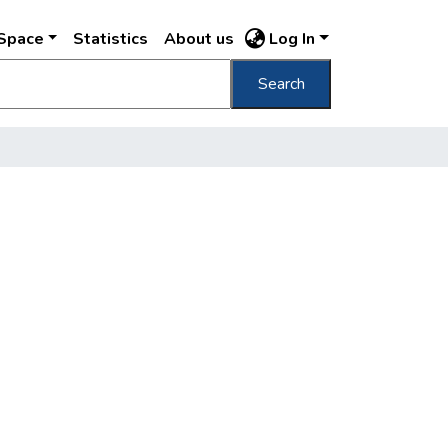
DSpace
Statistics
About us
Log In
Search