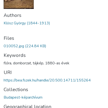
Authors
Klösz György (1844-1913)
Files
010052.jpg
(224.84 KB)
Keywords
flóra
,
domborzat
,
tájkép
,
1880-as évek
URI
https://bea.fszek.hu/handle/20.500.14711/155264
Collections
Budapest-képarchívum
Geographical location