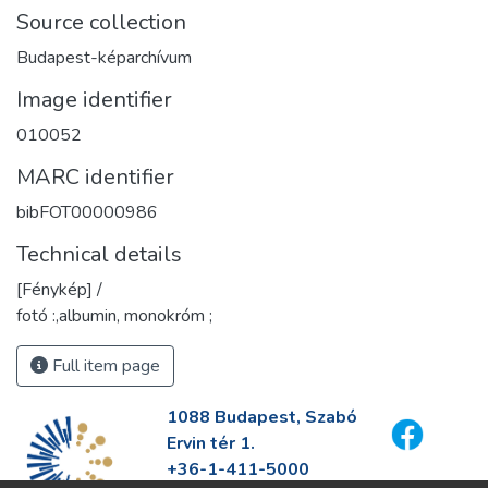
Source collection
Budapest-képarchívum
Image identifier
010052
MARC identifier
bibFOT00000986
Technical details
[Fénykép] /
fotó :,albumin, monokróm ;
Full item page
1088 Budapest, Szabó
Ervin tér 1.
+36-1-411-5000