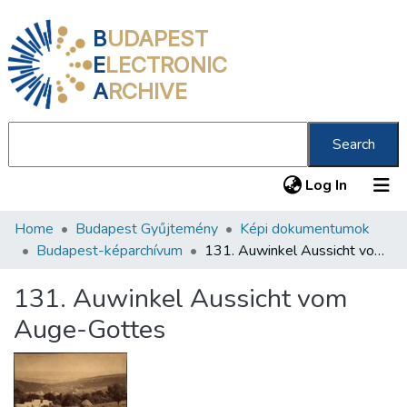
B
UDAPEST
E
LECTRONIC
A
RCHIVE
Search
(current
Log In
Home
Budapest Gyűjtemény
Képi dokumentumok
Communities & Collections
Budapest-képarchívum
131. Auwinkel Aussicht vom Auge-Gottes
All of DSpace
131. Auwinkel Aussicht vom
Statistics
Auge-Gottes
About us