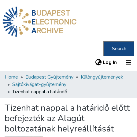
B
UDAPEST
E
LECTRONIC
A
RCHIVE
Search
(current
Log In
Home
Budapest Gyűjtemény
Különgyűjtemények
Communities & Collections
Sajtókivágat-gyűjtemény
All of DSpace
Tizenhat nappal a határidő előtt befejezték az Alagút boltozatának helyreállítását
Statistics
Tizenhat nappal a határidő előtt
About us
befejezték az Alagút
boltozatának helyreállítását