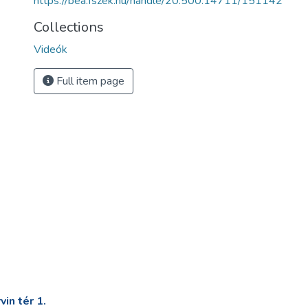
https://bea.fszek.hu/handle/20.500.14711/151142
Collections
Videók
Full item page
in tér 1.