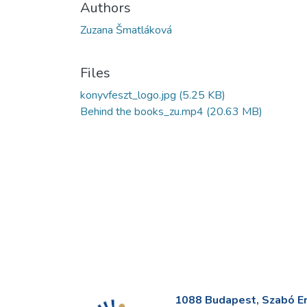
Authors
Zuzana Šmatláková
Files
konyvfeszt_logo.jpg
(5.25 KB)
Behind the books_zu.mp4
(20.63 MB)
1088 Budapest, Szabó Erv