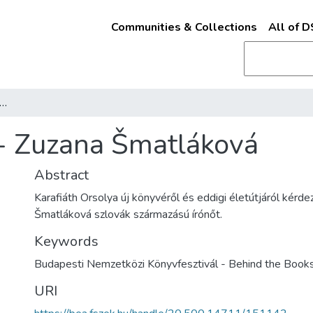
Communities & Collections
All of 
ind the books - Zuzana Šmatláková
 - Zuzana Šmatláková
Abstract
Karafiáth Orsolya új könyvéről és eddigi életútjáról kérd
Šmatláková szlovák származású írónőt.
Keywords
Budapesti Nemzetközi Könyvfesztivál - Behind the Book
URI