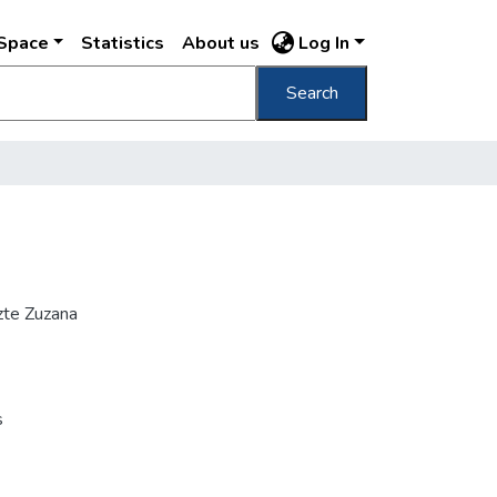
DSpace
Statistics
About us
Log In
Search
ezte Zuzana
s