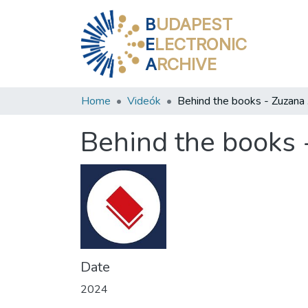
B
UDAPEST
E
LECTRONIC
A
RCHIVE
Home
Videók
Beh
Behind the books
Date
2024