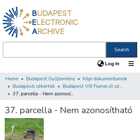
B
UDAPEST
E
LECTRONIC
A
RCHIVE
Search
(current
Log In
Home
Budapest Gyűjtemény
Képi dokumentumok
Communities & Collections
Budapesti sírkertek
Budapest VIII Fiumei út sírkert 2. rész
All of DSpace
37. parcella - Nem azonosítható
Statistics
37. parcella - Nem azonosítható
About us