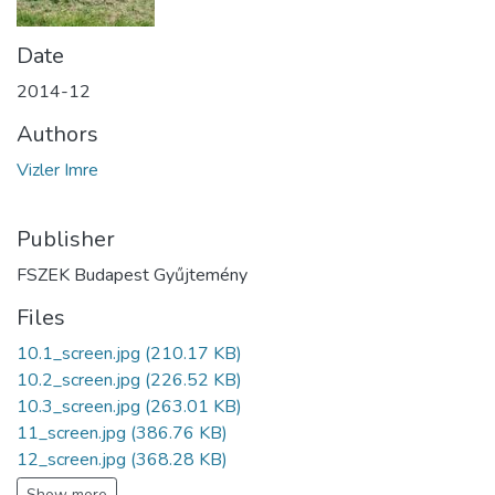
Date
2014-12
Authors
Vizler Imre
Publisher
FSZEK Budapest Gyűjtemény
Files
10.1_screen.jpg
(210.17 KB)
10.2_screen.jpg
(226.52 KB)
10.3_screen.jpg
(263.01 KB)
11_screen.jpg
(386.76 KB)
12_screen.jpg
(368.28 KB)
Show more