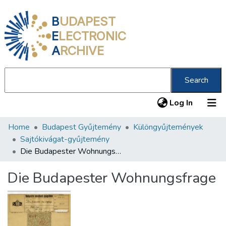
B
UDAPEST
E
LECTRONIC
A
RCHIVE
Search
(current
Log In
Home
Budapest Gyűjtemény
Különgyűjtemények
Communities & Collections
Sajtókivágat-gyűjtemény
All of DSpace
Die Budapester Wohnungsfrage
Statistics
Die Budapester Wohnungsfrage
About us