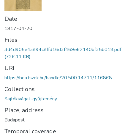
Date
1917-04-20
Files
3d4d905e4a894c8ffd16d3f469e62140bf35b018.pdf
(726.11 KB)
URI
https://bea.fszek.hu/handle/20.500.14711/116868
Collections
Sajtókivágat-gyűjtemény
Place, address
Budapest
Temporal coverage