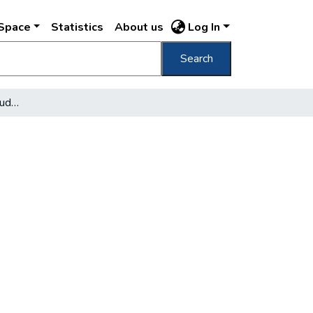
DSpace
Statistics
About us
Log In
Search
Filmlaboratórium épül Budakeszin