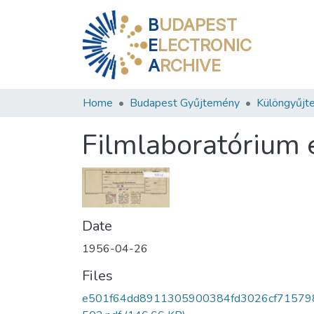
B
UDAPEST
E
LECTRONIC
A
RCHIVE
Home
Budapest Gyűjtemény
Különgyűjt
Filmlaboratórium 
Date
1956-04-26
Files
e501f64dd8911305900384fd3026cf71579