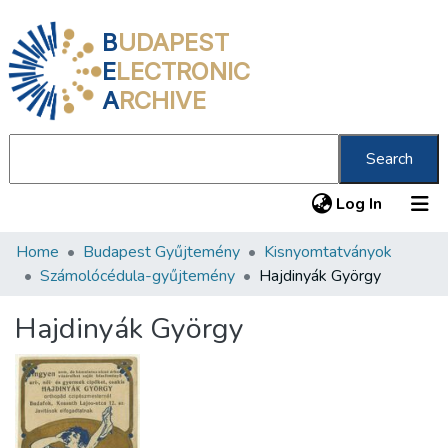
B
UDAPEST
E
LECTRONIC
A
RCHIVE
Search
(current
Log In
Home
Budapest Gyűjtemény
Kisnyomtatványok
Communities & Collections
Számolócédula-gyűjtemény
Hajdinyák György
All of DSpace
Hajdinyák György
Statistics
About us