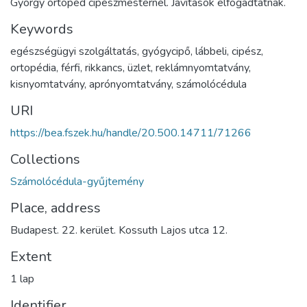
György ortopéd cipészmesternél. Javítások elfogadtatnak.
Keywords
egészségügyi szolgáltatás
,
gyógycipő
,
lábbeli
,
cipész
,
ortopédia
,
férfi
,
rikkancs
,
üzlet
,
reklámnyomtatvány
,
kisnyomtatvány
,
aprónyomtatvány
,
számolócédula
URI
https://bea.fszek.hu/handle/20.500.14711/71266
Collections
Számolócédula-gyűjtemény
Place, address
Budapest. 22. kerület. Kossuth Lajos utca 12.
Extent
1 lap
Identifier