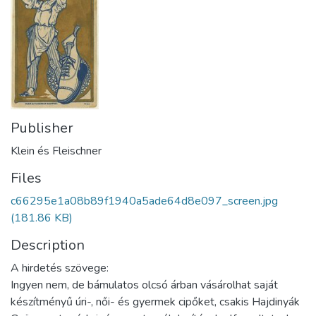
Publisher
Klein és Fleischner
Files
c66295e1a08b89f1940a5ade64d8e097_screen.jpg
(181.86 KB)
Description
A hirdetés szövege:
Ingyen nem, de bámulatos olcsó árban vásárolhat saját
készítményű úri-, női- és gyermek cipőket, csakis Hajdinyák