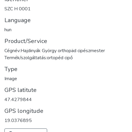
SZC H 0001
Language
hun
Product/Service
Cégnév:Hajdinyák György orthopäd cipészmester
Termék/szolgáltatás:ortopéd cipő
Type
Image
GPS latitute
47.4279844
GPS longitude
19.0376895