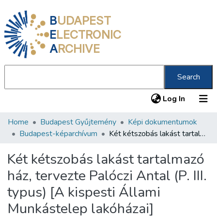
B
UDAPEST
E
LECTRONIC
A
RCHIVE
Search
(current
Log In
Home
Budapest Gyűjtemény
Képi dokumentumok
Communities & Collections
Budapest-képarchívum
Két kétszobás lakást tartalmazó ház, tervezte Palóczi Antal (P. III. typus) [A kispesti Állami Munkástelep lakóházai]
All of DSpace
Két kétszobás lakást tartalmazó
Statistics
ház, tervezte Palóczi Antal (P. III.
About us
typus) [A kispesti Állami
Munkástelep lakóházai]