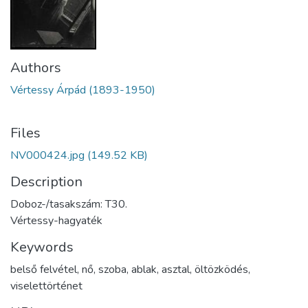
Authors
Vértessy Árpád (1893-1950)
Files
NV000424.jpg
(149.52 KB)
Description
Doboz-/tasakszám: T30.
Vértessy-hagyaték
Keywords
belső felvétel
,
nő
,
szoba
,
ablak
,
asztal
,
öltözködés
,
viselettörténet