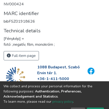
NV000424
MARC identifier
bibFSZ01918626
Technical details
[Fénykép] =
fotó :,negatív, film, monokróm ;
Full item page
1088 Budapest, Szabó
Ervin tér 1.
+36-1-411-5000
info@fszek.hu
We collect and process your personal information for the
https://fszek.hu
following purposes:
Authentication, Preferences,
Acknowledgement and Statistics
.
To learn more, please read our
privacy policy
.