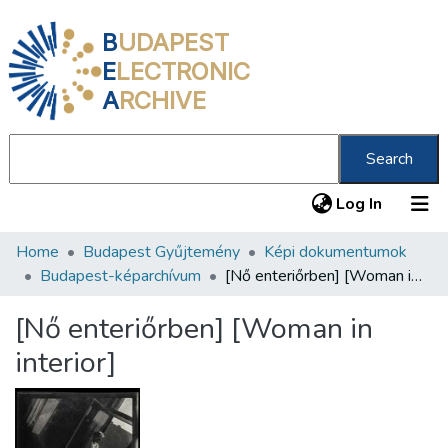
B
UDAPEST
E
LECTRONIC
A
RCHIVE
Search
(current
Log In
Home
Budapest Gyűjtemény
Képi dokumentumok
Communities & Collections
Budapest-képarchívum
[Nő enteriőrben] [Woman in interior]
All of DSpace
[Nő enteriőrben] [Woman in
Statistics
interior]
About us