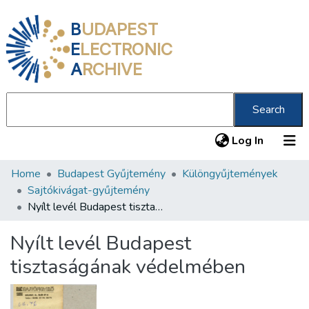
B
UDAPEST
E
LECTRONIC
A
RCHIVE
Search
(current
Log In
Home
Budapest Gyűjtemény
Különgyűjtemények
Communities & Collections
Sajtókivágat-gyűjtemény
All of DSpace
Nyílt levél Budapest tisztaságának védelmében
Statistics
Nyílt levél Budapest
About us
tisztaságának védelmében