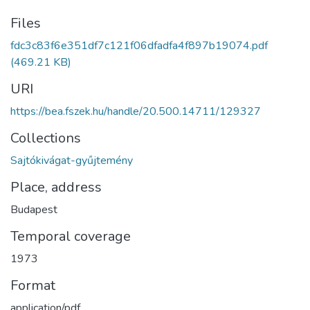
Files
fdc3c83f6e351df7c121f06dfadfa4f897b19074.pdf
(469.21 KB)
URI
https://bea.fszek.hu/handle/20.500.14711/129327
Collections
Sajtókivágat-gyűjtemény
Place, address
Budapest
Temporal coverage
1973
Format
application/pdf