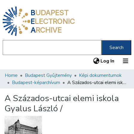
B
UDAPEST
E
LECTRONIC
A
RCHIVE
Search
(current
Log In
Home
Budapest Gyűjtemény
Képi dokumentumok
Communities & Collections
Budapest-képarchívum
A Százados-utcai elemi iskola Gyalus László /
All of DSpace
A Százados-utcai elemi iskola
Statistics
Gyalus László /
About us