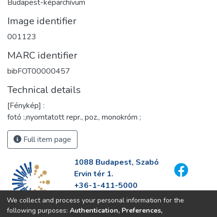
Budapest-képarchívum
Image identifier
001123
MARC identifier
bibFOT00000457
Technical details
[Fénykép] :
fotó :,nyomtatott repr., poz., monokróm ;
Full item page
1088 Budapest, Szabó
Ervin tér 1.
+36-1-411-5000
info@fszek.hu
We collect and process your personal information for the
https://fszek.hu
following purposes:
Authentication, Preferences,