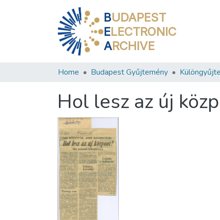
B
UDAPEST
E
LECTRONIC
A
RCHIVE
Home
Budapest Gyűjtemény
Különgyűjt
Hol lesz az új köz