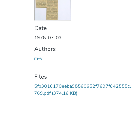
Date
1978-07-03
Authors
m-y
Files
5fb3016170eeba98560652f7697f642555c
769.pdf
(374.16 KB)