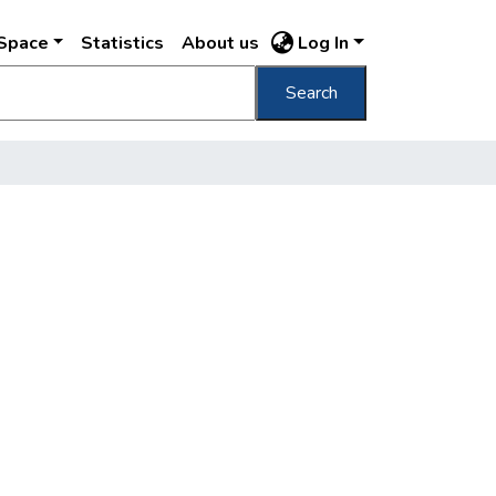
DSpace
Statistics
About us
Log In
Search