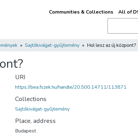
Communities & Collections
All of 
emények
Sajtókivágat-gyűjtemény
Hol lesz az új központ?
pont?
URI
https://bea.fszek.hu/handle/20.500.14711/113871
Collections
Sajtókivágat-gyűjtemény
Place, address
Budapest