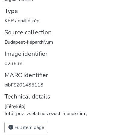
Type
KÉP / önálló kép
Source collection
Budapest-képarchívum
Image identifier
023538
MARC identifier
bibFSZ01485118
Technical details
[Fénykép]
fotó :,poz., zselatinos ezüst, monokróm ;
Full item page