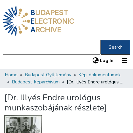
B
UDAPEST
E
LECTRONIC
A
RCHIVE
Search
(current
Log In
Home
Budapest Gyűjtemény
Képi dokumentumok
Communities & Collections
Budapest-képarchívum
[Dr. Illyés Endre urológus munkaszobájának részlete]
All of DSpace
[Dr. Illyés Endre urológus
Statistics
munkaszobájának részlete]
About us