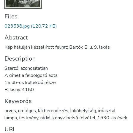
Files
023538.jpg
(120.72 KB)
Abstract
Kép hátulján kézzel írott felirat: Bartók B. u. 9. lakás
Description
Szerző: azonosítatlan
A címet a feldolgozó adta
15 db-os kollekció része
B. kisny. 4180
Keywords
orvos
,
urológus
,
lakberendezés
,
lakóhelyiség
,
íróasztal
,
lámpa
,
festmény
,
rádió
,
könyv
,
belső felvétel
,
1930-as évek
URI