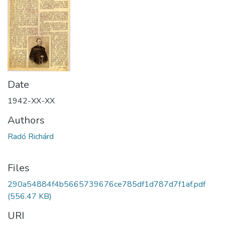
Date
1942-XX-XX
Authors
Radó Richárd
Files
290a54884f4b5665739676ce785df1d787d7f1af.pdf
(556.47 KB)
URI