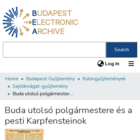
B
UDAPEST
E
LECTRONIC
A
RCHIVE
Search
(current
Log In
Home
Budapest Gyűjtemény
Különgyűjtemények
Communities & Collections
Sajtókivágat-gyűjtemény
All of DSpace
Buda utolsó polgármestere és a pesti Karpfensteinok
Statistics
Buda utolsó polgármestere és a
About us
pesti Karpfensteinok