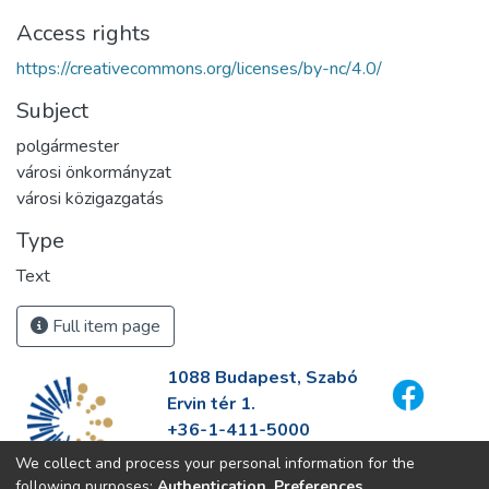
Access rights
https://creativecommons.org/licenses/by-nc/4.0/
Subject
polgármester
városi önkormányzat
városi közigazgatás
Type
Text
Full item page
1088 Budapest, Szabó
Ervin tér 1.
+36-1-411-5000
info@fszek.hu
We collect and process your personal information for the
https://fszek.hu
following purposes:
Authentication, Preferences,