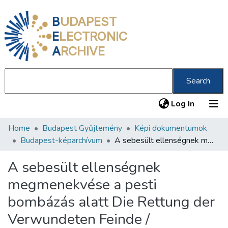
B
UDAPEST
E
LECTRONIC
A
RCHIVE
Search
(current
Log In
Home
Budapest Gyűjtemény
Képi dokumentumok
Communities & Collections
Budapest-képarchívum
A sebesült ellenségnek megmenekvése a pesti bombázás alatt Die Rettung der Verwundeten Feinde /
All of DSpace
A sebesült ellenségnek
Statistics
megmenekvése a pesti
About us
bombázás alatt Die Rettung der
Verwundeten Feinde /