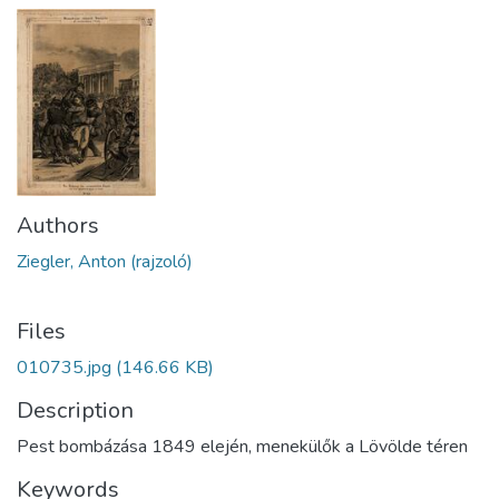
Authors
Ziegler, Anton (rajzoló)
Files
010735.jpg
(146.66 KB)
Description
Pest bombázása 1849 elején, menekülők a Lövölde téren
Keywords