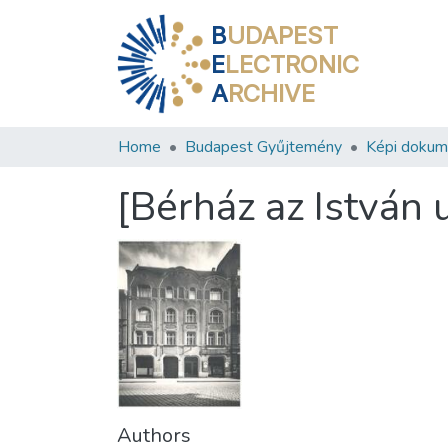
B
UDAPEST
E
LECTRONIC
A
RCHIVE
Home
Budapest Gyűjtemény
Képi doku
[Bérház az István 
Authors