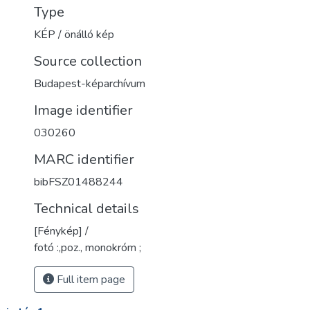
Type
KÉP / önálló kép
Source collection
Budapest-képarchívum
Image identifier
030260
MARC identifier
bibFSZ01488244
Technical details
[Fénykép] /
fotó :,poz., monokróm ;
Full item page