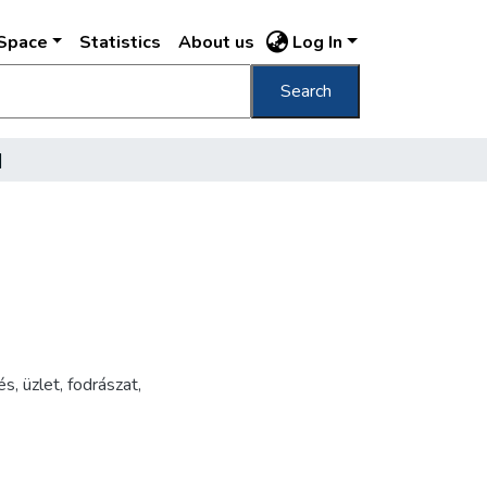
DSpace
Statistics
About us
Log In
Search
]
és
,
üzlet
,
fodrászat
,