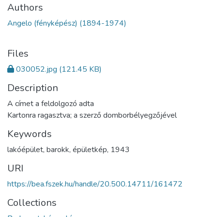
Authors
Angelo (fényképész) (1894-1974)
Files
030052.jpg
(121.45 KB)
Description
A címet a feldolgozó adta
Kartonra ragasztva; a szerző domborbélyegzőjével
Keywords
lakóépület
,
barokk
,
épületkép
,
1943
URI
https://bea.fszek.hu/handle/20.500.14711/161472
Collections