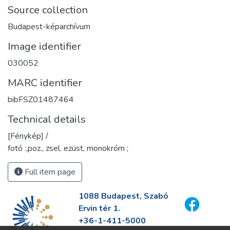
Source collection
Budapest-képarchívum
Image identifier
030052
MARC identifier
bibFSZ01487464
Technical details
[Fénykép] /
fotó :,poz., zsel. ezüst, monokróm ;
Full item page
1088 Budapest, Szabó
Ervin tér 1.
+36-1-411-5000