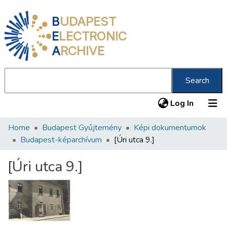
B
UDAPEST
E
LECTRONIC
A
RCHIVE
Search
(current
Log In
Home
Budapest Gyűjtemény
Képi dokumentumok
Communities & Collections
Budapest-képarchívum
[Úri utca 9.]
All of DSpace
[Úri utca 9.]
Statistics
About us