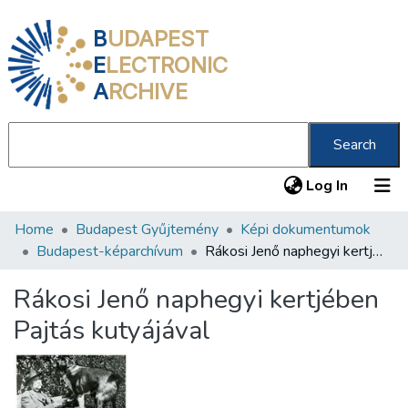
B
UDAPEST
E
LECTRONIC
A
RCHIVE
Search
(current
Log In
Home
Budapest Gyűjtemény
Képi dokumentumok
Communities & Collections
Budapest-képarchívum
Rákosi Jenő naphegyi kertjében Pajtás kutyájával
All of DSpace
Rákosi Jenő naphegyi kertjében
Statistics
Pajtás kutyájával
About us