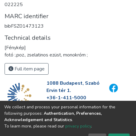
022225
MARC identifier
bibFSZ01473123
Technical details
[Fénykép]
fotó :,poz., zselatinos ezüst, monokróm ;
Full item page
1088 Budapest, Szabó
Ervin tér 1.
+36-1-411-5000
info@fszek.hu
We collect and process your personal information for the
https://fszek.hu
following purposes:
Authentication, Preferences,
Acknowledgement and Statistics
.
To learn more, please read our
privacy policy
.