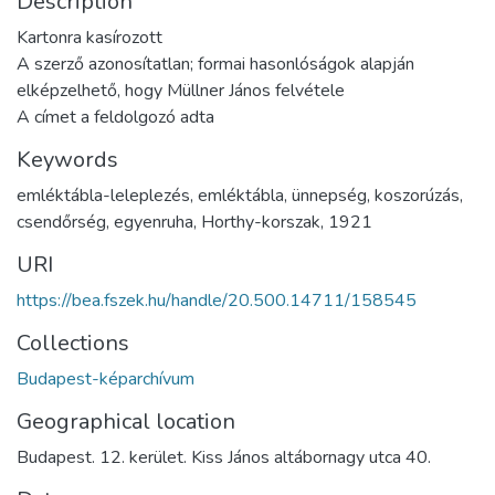
Description
Kartonra kasírozott
A szerző azonosítatlan; formai hasonlóságok alapján
elképzelhető, hogy Müllner János felvétele
A címet a feldolgozó adta
Keywords
emléktábla-leleplezés
,
emléktábla
,
ünnepség
,
koszorúzás
,
csendőrség
,
egyenruha
,
Horthy-korszak
,
1921
URI
https://bea.fszek.hu/handle/20.500.14711/158545
Collections
Budapest-képarchívum
Geographical location
Budapest. 12. kerület. Kiss János altábornagy utca 40.