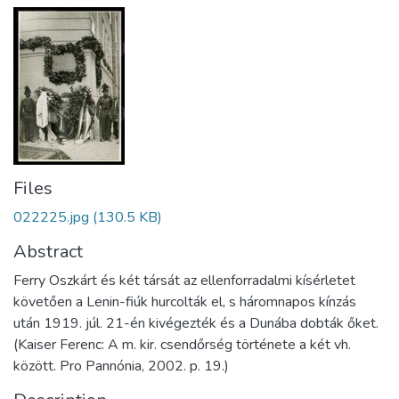
Files
022225.jpg
(130.5 KB)
Abstract
Ferry Oszkárt és két társát az ellenforradalmi kísérletet
követően a Lenin-fiúk hurcolták el, s háromnapos kínzás
után 1919. júl. 21-én kivégezték és a Dunába dobták őket.
(Kaiser Ferenc: A m. kir. csendőrség története a két vh.
között. Pro Pannónia, 2002. p. 19.)