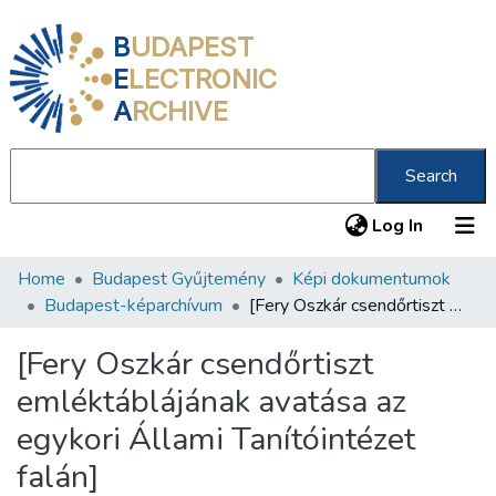
B
UDAPEST
E
LECTRONIC
A
RCHIVE
Search
(current
Log In
Home
Budapest Gyűjtemény
Képi dokumentumok
Communities & Collections
Budapest-képarchívum
[Fery Oszkár csendőrtiszt emléktáblájának avatása az egykori Állami Tanítóintézet falán]
All of DSpace
[Fery Oszkár csendőrtiszt
Statistics
emléktáblájának avatása az
About us
egykori Állami Tanítóintézet
falán]