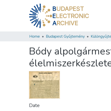
B
UDAPEST
E
LECTRONIC
A
RCHIVE
Home
Budapest Gyűjtemény
Különgyűjt
Bódy alpolgármest
élelmiszerkészlete
Date