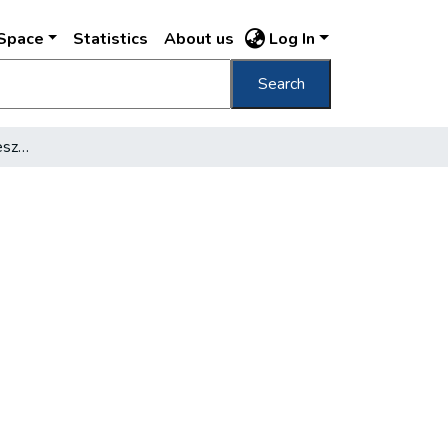
DSpace
Statistics
About us
Log In
Search
Bódy alpolgármester beszámol a főváros élelmiszerkészleteiről