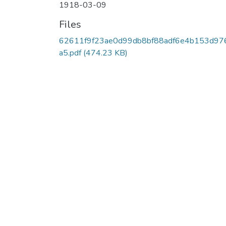
1918-03-09
Files
62611f9f23ae0d99db8bf88adf6e4b153d97
a5.pdf
(474.23 KB)