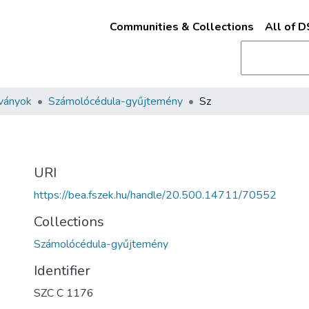
Communities & Collections
All of 
ványok
Számolócédula-gyűjtemény
Sz
URI
https://bea.fszek.hu/handle/20.500.14711/70552
Collections
Számolócédula-gyűjtemény
Identifier
SZC C 1176