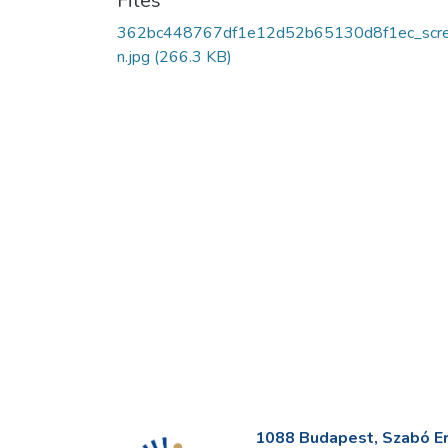
Files
362bc448767df1e12d52b65130d8f1ec_scr
n.jpg
(266.3 KB)
1088 Budapest, Szabó Erv