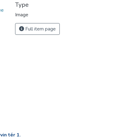
Type
ee
Image
Full item page
in tér 1.