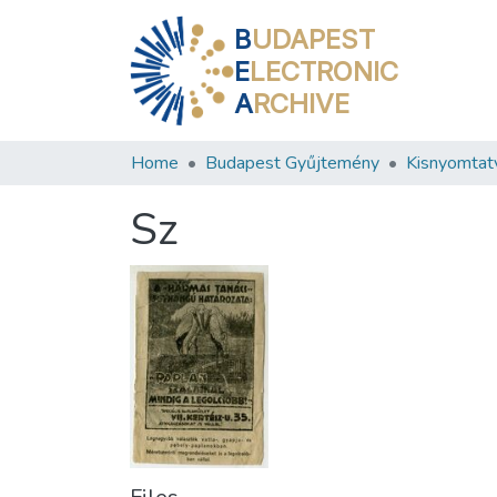
B
UDAPEST
E
LECTRONIC
A
RCHIVE
Home
Budapest Gyűjtemény
Kisnyomtat
Sz