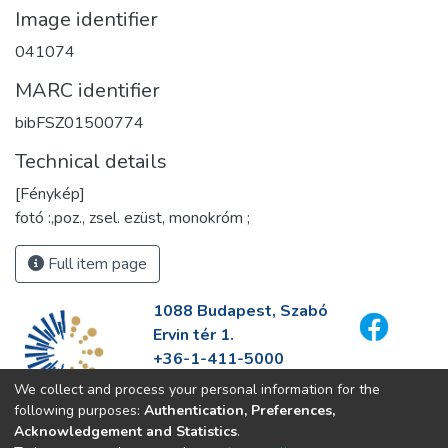
Image identifier
041074
MARC identifier
bibFSZ01500774
Technical details
[Fénykép]
fotó :,poz., zsel. ezüst, monokróm ;
Full item page
1088 Budapest, Szabó
Ervin tér 1.
+36-1-411-5000
info@fszek.hu
We collect and process your personal information for the
https://fszek.hu
following purposes:
Authentication, Preferences,
Acknowledgement and Statistics
.