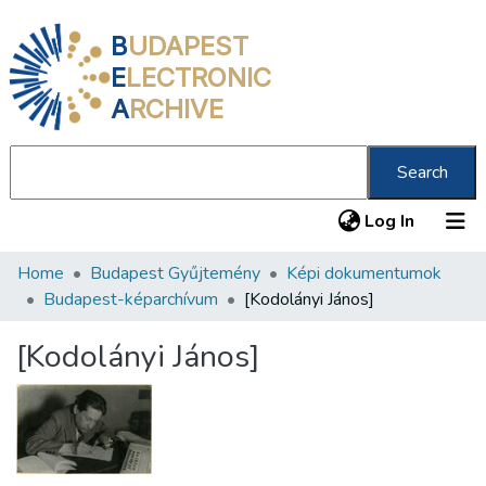
B
UDAPEST
E
LECTRONIC
A
RCHIVE
Search
(current
Log In
Home
Budapest Gyűjtemény
Képi dokumentumok
Communities & Collections
Budapest-képarchívum
[Kodolányi János]
All of DSpace
[Kodolányi János]
Statistics
About us