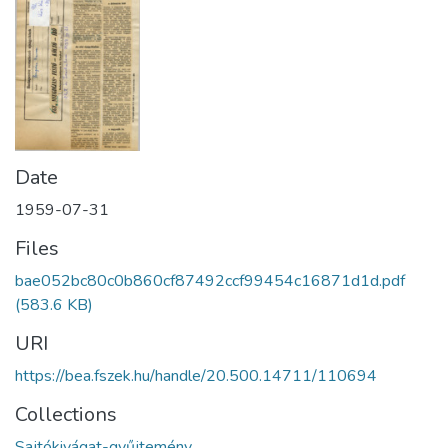
Date
1959-07-31
Files
bae052bc80c0b860cf87492ccf99454c16871d1d.pdf
(583.6 KB)
URI
https://bea.fszek.hu/handle/20.500.14711/110694
Collections
Sajtókivágat-gyűjtemény