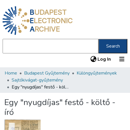
B
UDAPEST
E
LECTRONIC
A
RCHIVE
Search
(current
Log In
Home
Budapest Gyűjtemény
Különgyűjtemények
Communities & Collections
Sajtókivágat-gyűjtemény
All of DSpace
Egy "nyugdíjas" festő - költő - író
Statistics
Egy "nyugdíjas" festő - költő -
About us
író