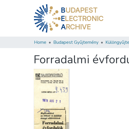
B
UDAPEST
E
LECTRONIC
A
RCHIVE
Home
Budapest Gyűjtemény
Különgyűjt
Forradalmi évfordu