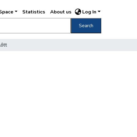
DSpace
Statistics
About us
Log In
Search
lőtt