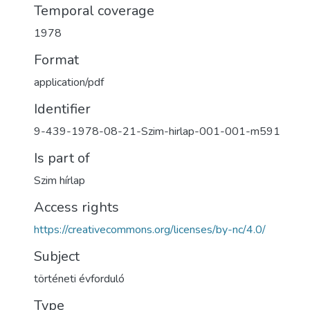
Temporal coverage
1978
Format
application/pdf
Identifier
9-439-1978-08-21-Szim-hirlap-001-001-m591
Is part of
Szim hírlap
Access rights
https://creativecommons.org/licenses/by-nc/4.0/
Subject
történeti évforduló
Type