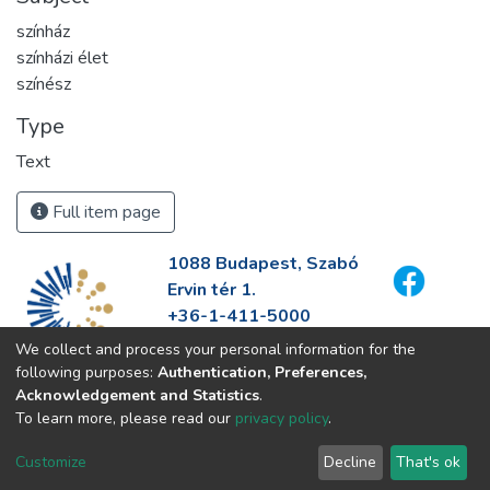
színház
színházi élet
színész
Type
Text
Full item page
1088 Budapest, Szabó
Ervin tér 1.
+36-1-411-5000
info@fszek.hu
We collect and process your personal information for the
https://fszek.hu
following purposes:
Authentication, Preferences,
Acknowledgement and Statistics
.
To learn more, please read our
privacy policy
.
Customize
Decline
That's ok