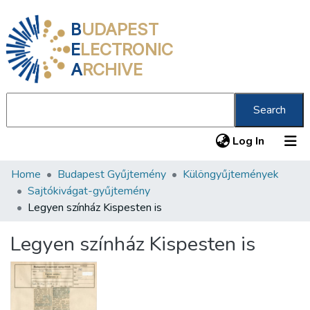
B
UDAPEST
E
LECTRONIC
A
RCHIVE
Search
(current
Log In
Home
Budapest Gyűjtemény
Különgyűjtemények
Communities & Collections
Sajtókivágat-gyűjtemény
All of DSpace
Legyen színház Kispesten is
Statistics
Legyen színház Kispesten is
About us