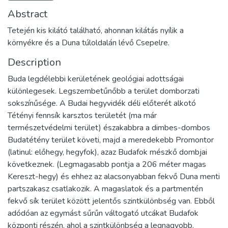
Abstract
Tetején kis kilátó található, ahonnan kilátás nyílik a
környékre és a Duna túloldalán lévő Csepelre.
Description
Buda legdélebbi kerületének geológiai adottságai
különlegesek. Legszembetűnőbb a terület domborzati
sokszínűsége. A Budai hegyvidék déli előterét alkotó
Tétényi fennsík karsztos területét (ma már
természetvédelmi terület) északabbra a dimbes-dombos
Budatétény terület követi, majd a meredekebb Promontor
(latinul: előhegy, hegyfok), azaz Budafok mészkő dombjai
következnek. (Legmagasabb pontja a 206 méter magas
Kereszt-hegy) és ehhez az alacsonyabban fekvő Duna menti
partszakasz csatlakozik. A magaslatok és a partmentén
fekvő sík terület között jelentős szintkülönbség van. Ebből
adódóan az egymást sűrűn váltogató utcákat Budafok
központi részén, ahol a szintkülönbség a legnagyobb,