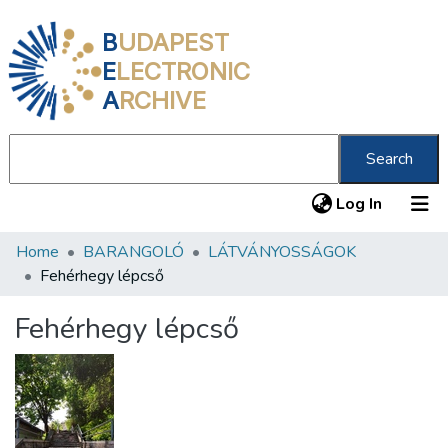
B
UDAPEST
E
LECTRONIC
A
RCHIVE
Search
(current
Log In
Home
BARANGOLÓ
LÁTVÁNYOSSÁGOK
Communities & Collections
Fehérhegy lépcső
All of DSpace
Fehérhegy lépcső
Statistics
About us