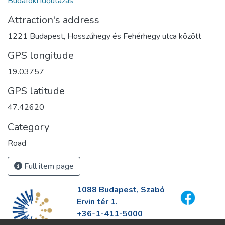
Budafoki időutazás
Attraction's address
1221 Budapest, Hosszúhegy és Fehérhegy utca között
GPS longitude
19.03757
GPS latitude
47.42620
Category
Road
Full item page
1088 Budapest, Szabó
Ervin tér 1.
+36-1-411-5000