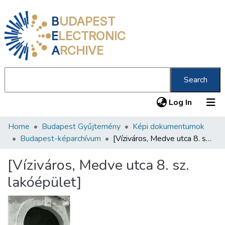
B
UDAPEST
E
LECTRONIC
A
RCHIVE
Search
(current
Log In
Home
Budapest Gyűjtemény
Képi dokumentumok
Communities & Collections
Budapest-képarchívum
[Víziváros, Medve utca 8. sz. lakóépület]
All of DSpace
[Víziváros, Medve utca 8. sz.
Statistics
lakóépület]
About us