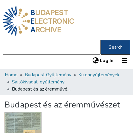
B
UDAPEST
E
LECTRONIC
A
RCHIVE
Search
(current
Log In
Home
Budapest Gyűjtemény
Különgyűjtemények
Communities & Collections
Sajtókivágat-gyűjtemény
All of DSpace
Budapest és az éremművészet
Statistics
Budapest és az éremművészet
About us