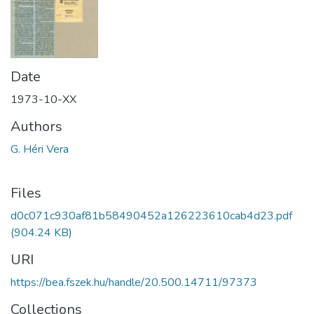
Date
1973-10-XX
Authors
G. Héri Vera
Files
d0c071c930af81b58490452a126223610cab4d23.pdf
(904.24 KB)
URI
https://bea.fszek.hu/handle/20.500.14711/97373
Collections