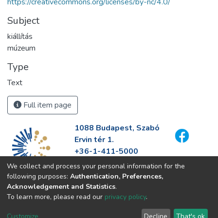
https://creativecommons.org/licenses/by-nc/4.0/
Subject
kiállítás
múzeum
Type
Text
Full item page
1088 Budapest, Szabó
Ervin tér 1.
+36-1-411-5000
info@fszek.hu
We collect and process your personal information for the
https://fszek.hu
following purposes:
Authentication, Preferences,
Acknowledgement and Statistics
.
To learn more, please read our
privacy policy
.
Customize
Decline
That's ok