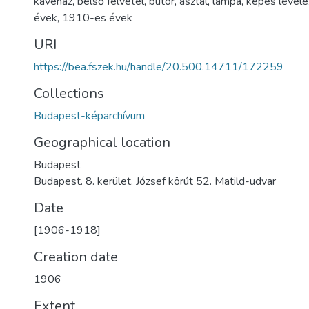
kávéház
,
belső felvétel
,
bútor
,
asztal
,
lámpa
,
képes levele
évek
,
1910-es évek
URI
https://bea.fszek.hu/handle/20.500.14711/172259
Collections
Budapest-képarchívum
Geographical location
Budapest
Budapest. 8. kerület. József körút 52. Matild-udvar
Date
[1906-1918]
Creation date
1906
Extent