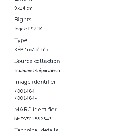
9x14 cm
Rights
Jogok: FSZEK
Type
KÉP / önálló kép
Source collection
Budapest-képarchívum
Image identifier
K001484
K001484v
MARC identifier
bibFSZ01882343
Technical details