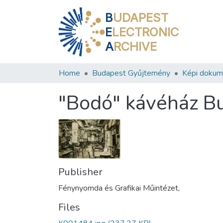
B
UDAPEST
E
LECTRONIC
A
RCHIVE
Home
Budapest Gyűjtemény
Képi doku
"Bodó" kávéház Bud
Publisher
Fénynyomda és Grafikai Műintézet,
Files