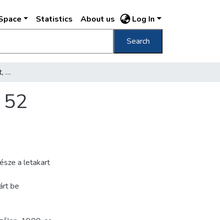
DSpace
Statistics
About us
Log In
Search
"Bodó" kávéház Budapest, VIII, József-körút 52
t 52
észe a letakart
árt be