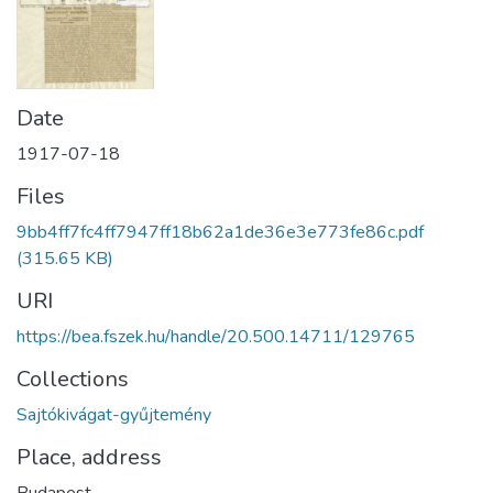
Date
1917-07-18
Files
9bb4ff7fc4ff7947ff18b62a1de36e3e773fe86c.pdf
(315.65 KB)
URI
https://bea.fszek.hu/handle/20.500.14711/129765
Collections
Sajtókivágat-gyűjtemény
Place, address
Budapest