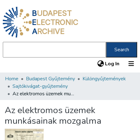
B
UDAPEST
E
LECTRONIC
A
RCHIVE
Search
(current
Log In
Home
Budapest Gyűjtemény
Különgyűjtemények
Communities & Collections
Sajtókivágat-gyűjtemény
All of DSpace
Az elektromos üzemek munkásainak mozgalma
Statistics
Az elektromos üzemek
About us
munkásainak mozgalma