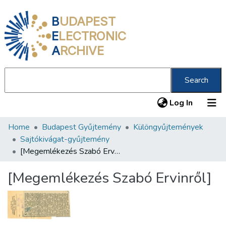
B
UDAPEST
E
LECTRONIC
A
RCHIVE
Search
(current
Log In
Home
Budapest Gyűjtemény
Különgyűjtemények
Communities & Collections
Sajtókivágat-gyűjtemény
All of DSpace
[Megemlékezés Szabó Ervinről]
Statistics
[Megemlékezés Szabó Ervinről]
About us