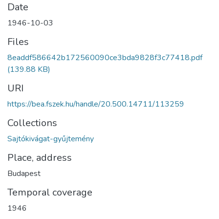
Date
1946-10-03
Files
8eaddf586642b172560090ce3bda9828f3c77418.pdf
(139.88 KB)
URI
https://bea.fszek.hu/handle/20.500.14711/113259
Collections
Sajtókivágat-gyűjtemény
Place, address
Budapest
Temporal coverage
1946