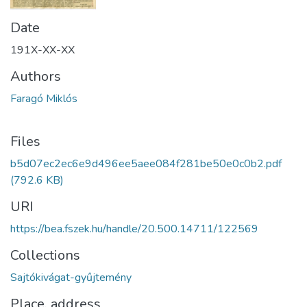
Date
191X-XX-XX
Authors
Faragó Miklós
Files
b5d07ec2ec6e9d496ee5aee084f281be50e0c0b2.pdf
(792.6 KB)
URI
https://bea.fszek.hu/handle/20.500.14711/122569
Collections
Sajtókivágat-gyűjtemény
Place, address