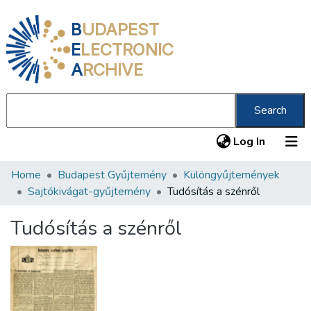
B
UDAPEST
E
LECTRONIC
A
RCHIVE
Search
(current
Log In
Home
Budapest Gyűjtemény
Különgyűjtemények
Communities & Collections
Sajtókivágat-gyűjtemény
Tudósítás a szénről
All of DSpace
Tudósítás a szénről
Statistics
About us