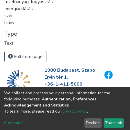
tüzelőanyag-fogyasztás
energiaellátás
szén
hiány
Type
Text
Full item page
1088 Budapest, Szabó
Ervin tér 1.
+36-1-411-5000
info@fszek.hu
We collect and process your personal information for the
https://fszek.hu
following purposes:
Authentication, Preferences,
Acknowledgement and Statistics
.
To learn more, please read our
privacy policy
.
Customize
Decline
That's ok