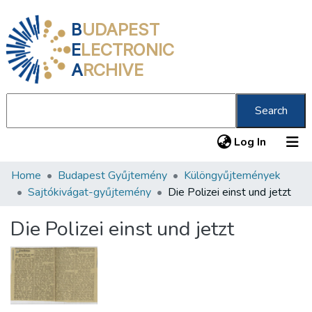
B
UDAPEST
E
LECTRONIC
A
RCHIVE
Search
(current
Log In
Home
Budapest Gyűjtemény
Különgyűjtemények
Communities & Collections
Sajtókivágat-gyűjtemény
Die Polizei einst und jetzt
All of DSpace
Die Polizei einst und jetzt
Statistics
About us