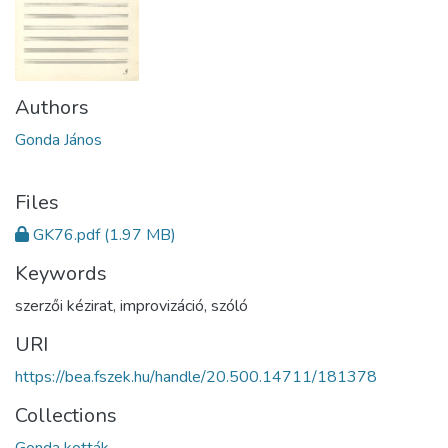
Authors
Gonda János
Files
GK76.pdf
(1.97 MB)
Keywords
szerzői kézirat
,
improvizáció
,
szóló
URI
https://bea.fszek.hu/handle/20.500.14711/181378
Collections