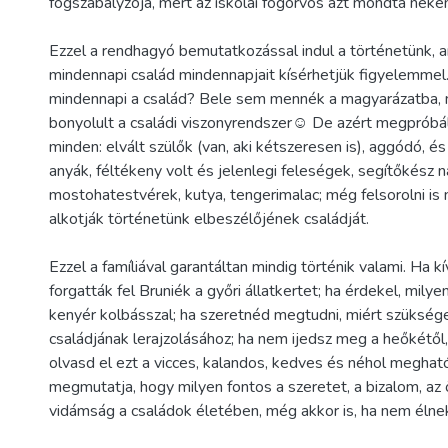
fogszabályzója, mert az iskolai fogorvos azt mondta nekem
Ezzel a rendhagyó bemutatkozással indul a történetünk,
mindennapi család mindennapjait kísérhetjük figyelemmel
mindennapi a család? Bele sem mennék a magyarázatba, 
bonyolult a családi viszonyrendszer☺ De azért megpróbál
minden: elvált szülők (van, aki kétszeresen is), aggódó, 
anyák, féltékeny volt és jelenlegi feleségek, segítőkész n
mostohatestvérek, kutya, tengerimalac; még felsorolni is 
alkotják történetünk elbeszélőjének családját.
Ezzel a famíliával garantáltan mindig történik valami. Ha k
forgatták fel Bruniék a győri állatkertet; ha érdekel, milye
kenyér kolbásszal; ha szeretnéd megtudni, miért szükség
családjának lerajzolásához; ha nem ijedsz meg a heőkétől
olvasd el ezt a vicces, kalandos, kedves és néhol meghat
megmutatja, hogy milyen fontos a szeretet, a bizalom, az 
vidámság a családok életében, még akkor is, ha nem élnek