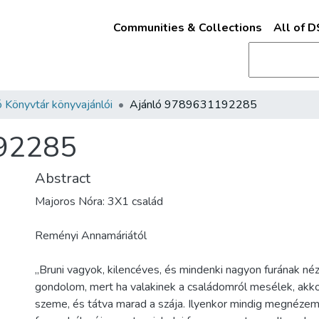
Communities & Collections
All of 
 Könyvtár könyvajánlói
Ajánló 9789631192285
92285
Abstract
Majoros Nóra: 3X1 család
Reményi Annamáriától
„Bruni vagyok, kilencéves, és mindenki nagyon furának néz
gondolom, mert ha valakinek a családomról mesélek, akko
szeme, és tátva marad a szája. Ilyenkor mindig megnézem