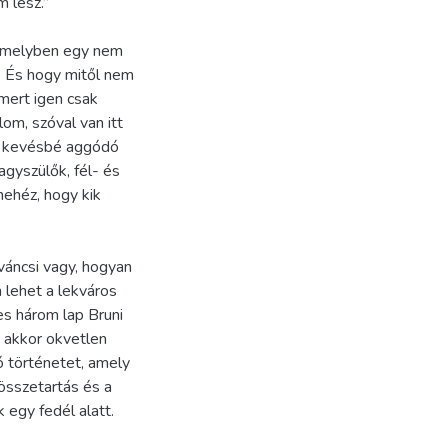
 lesz.”
 amelyben egy nem
. És hogy mitől nem
mert igen csak
om, szóval van itt
és kevésbé aggódó
agyszülők, fél- és
nehéz, hogy kik
íváncsi vagy, hogyan
n lehet a lekváros
es három lap Bruni
, akkor okvetlen
ó történetet, amely
összetartás és a
 egy fedél alatt.