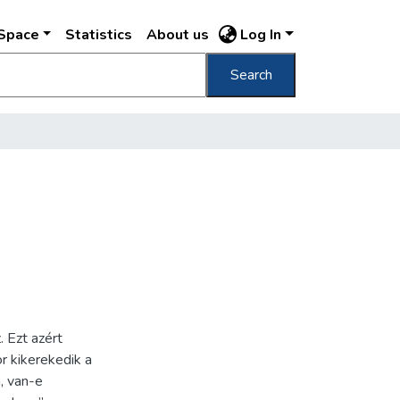
DSpace
Statistics
About us
Log In
Search
. Ezt azért
r kikerekedik a
, van-e