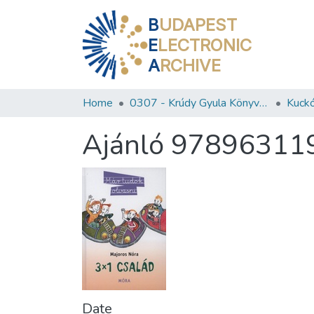
B
UDAPEST
E
LECTRONIC
A
RCHIVE
Home
0307 - Krúdy Gyula Könyvtár
Kuckó
Ajánló 97896311
Date