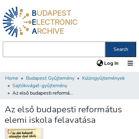
B
UDAPEST
E
LECTRONIC
A
RCHIVE
Search
(current
Log In
Home
Budapest Gyűjtemény
Különgyűjtemények
Communities & Collections
Sajtókivágat-gyűjtemény
All of DSpace
Az első budapesti református elemi iskola felavatása
Statistics
Az első budapesti református
About us
elemi iskola felavatása