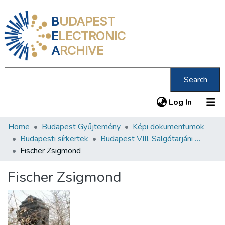
B
UDAPEST
E
LECTRONIC
A
RCHIVE
Search
(current
Log In
Home
Budapest Gyűjtemény
Képi dokumentumok
Communities & Collections
Budapesti sírkertek
Budapest VIII. Salgótarjáni úti Neológ Zsidó Temető
All of DSpace
Fischer Zsigmond
Statistics
Fischer Zsigmond
About us