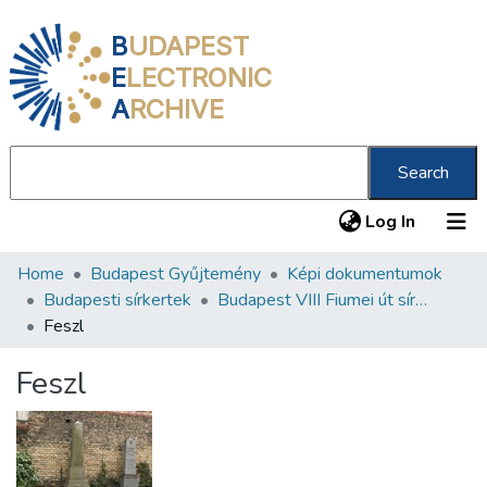
B
UDAPEST
E
LECTRONIC
A
RCHIVE
Search
(current
Log In
Home
Budapest Gyűjtemény
Képi dokumentumok
Communities & Collections
Budapesti sírkertek
Budapest VIII Fiumei út sírkert 3. rész
All of DSpace
Feszl
Statistics
Feszl
About us