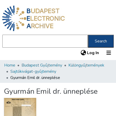
B
UDAPEST
E
LECTRONIC
A
RCHIVE
Search
(current
Log In
Home
Budapest Gyűjtemény
Különgyűjtemények
Communities & Collections
Sajtókivágat-gyűjtemény
All of DSpace
Gyurmán Emil dr. ünneplése
Statistics
Gyurmán Emil dr. ünneplése
About us